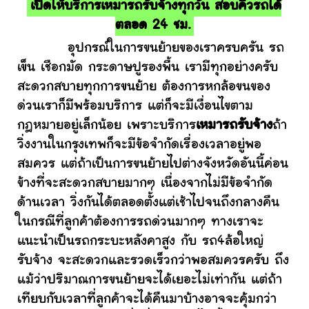
เปิดให้บริการเหมารถรับจ้างทุกวัน สอบคิวรถได้
ตลอด 24 ชม.
อุปกรณ์ในการขนย้ายของเราครบครัน รถ
เข็น เชือกมัด กระดาษปูรองพื้น เรามีทุกอย่างครับ
สะดวกสบายทุกการขนย้าย ต้องการหกล้อขนของ
ด่วนเราก็มีพร้อมบริการ แต่ก็จะมีเงื่อนไขตาม
กฎหมายอยู่เล็กน้อย เพราะบริการ
เหมารถรับจ้าง
ถ้า
วิ่งงานในกรุงเทพก็จะมีข้อจำกัดเรื่องเวลาอยู่พอ
สมควร แต่ถ้าเป็นการขนย้ายไปต่างจังหวัดอันนี้ค่อน
ข้างที่จะสะดวกสบายมากๆ เนื่องจากไม่มีข้อจำกัด
ด้านเวลา วิ่งกันได้ตลอดตั้งแต่เช้าไปจนถึงกลางคืน
ในกรณีที่ลูกค้าต้องการรถด่วนมากๆ ทางเราจะ
แนะนำเป็นรถกระบะหลังคาสูง กับ รถ4ล้อใหญ่
รับจ้าง จะสะดวกและรวดเร็วกว่าพอสมควรครับ ถึง
แม้ว่าปริมาณการขนย้ายจะได้เยอะไม่เท่ากัน แต่ถ้า
เทียบกับเวลาที่ลูกค้าจะได้คืนมาบ้างอาจจะคุ้มกว่า