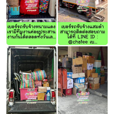
เบอร์รถรับจ้างหนามแดง
เบอร์รถรับจ้างแสมดำ
เรามีทีมงานค่อยประสาน
สามารถติดต่อสอบถาม
งานกันได้ตลอดทั้งวันเล...
ได้ที่ LINE ID :
@chatee เบ...