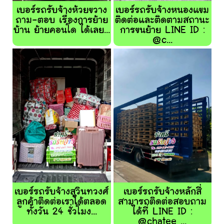
เบอร์รถรับจ้างห้วยขวาง
เบอร์รถรับจ้างหนองแขม
ถาม-ตอบ เรื่องการย้าย
ติดต่อและติดตามสถานะ
บ้าน ย้ายคอนโด ได้เลย...
การขนย้าย LINE ID :
@c...
เบอร์รถรับจ้างสุวินทวงศ์
เบอร์รถรับจ้างหลักสี่
ลูกค้าติดต่อเราได้ตลอด
สามารถติดต่อสอบถาม
ทั้งวัน 24 ชั่วโมง...
ได้ที่ LINE ID :
@chatee ...