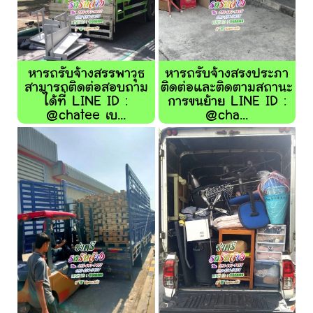
หารถรับจ้างสรรพาวุธ
หารถรับจ้างสรงประภา
สามารถติดต่อสอบถาม
ติดต่อและติดตามสถานะ
ได้ที่ LINE ID :
การขนย้าย LINE ID :
@chatee เบ...
@cha...