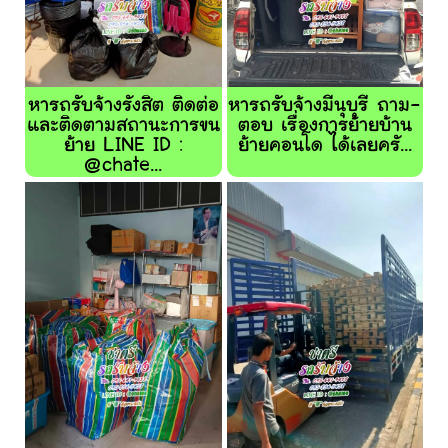
หารถรับจ้างรังสิต ติดต่อ
หารถรับจ้างมีนุบุรี ถาม-
และติดตามสถานะการขน
ตอบ เรื่องการย้ายบ้าน
ย้าย LINE ID :
ย้ายคอนโด ได้เลยครั...
@chate...