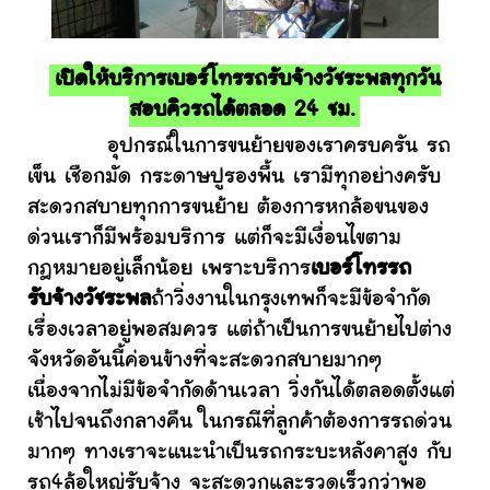
เปิดให้บริการเบอร์โทรรถรับจ้างวัชระพลทุกวัน
สอบคิวรถได้ตลอด 24 ชม.
อุปกรณ์ในการขนย้ายของเราครบครัน รถ
เข็น เชือกมัด กระดาษปูรองพื้น เรามีทุกอย่างครับ
สะดวกสบายทุกการขนย้าย ต้องการหกล้อขนของ
ด่วนเราก็มีพร้อมบริการ แต่ก็จะมีเงื่อนไขตาม
กฎหมายอยู่เล็กน้อย เพราะบริการ
เบอร์โทรรถ
รับจ้างวัชระพล
ถ้าวิ่งงานในกรุงเทพก็จะมีข้อจำกัด
เรื่องเวลาอยู่พอสมควร แต่ถ้าเป็นการขนย้ายไปต่าง
จังหวัดอันนี้ค่อนข้างที่จะสะดวกสบายมากๆ
เนื่องจากไม่มีข้อจำกัดด้านเวลา วิ่งกันได้ตลอดตั้งแต่
เช้าไปจนถึงกลางคืน ในกรณีที่ลูกค้าต้องการรถด่วน
มากๆ ทางเราจะแนะนำเป็นรถกระบะหลังคาสูง กับ
รถ4ล้อใหญ่รับจ้าง จะสะดวกและรวดเร็วกว่าพอ