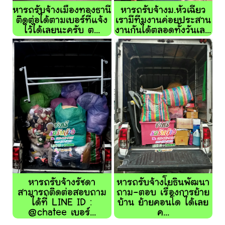
หารถรับจ้างเมืองทองธานี
หารถรับจ้างม.หัวเฉียว
ติดต่อได้ตามเบอร์ที่แจ้ง
เรามีทีมงานค่อยประสาน
ไว้ได้เลยนะครับ ต...
งานกันได้ตลอดทั้งวันเล...
หารถรับจ้างรัชดา
หารถรับจ้างโยธินพัฒนา
สามารถติดต่อสอบถาม
ถาม-ตอบ เรื่องการย้าย
ได้ที่ LINE ID :
บ้าน ย้ายคอนโด ได้เลย
@chatee เบอร์...
ค...