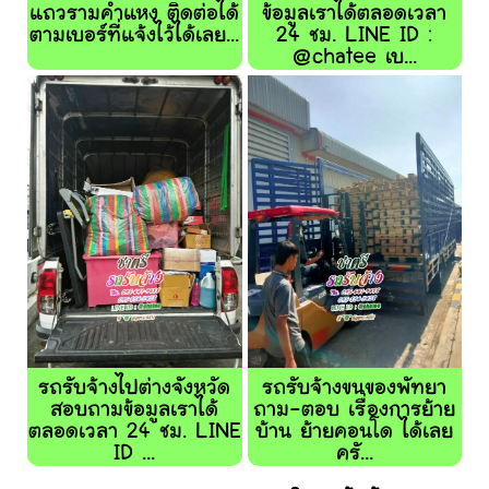
แถวรามคําแหง ติดต่อได้
ข้อมูลเราได้ตลอดเวลา
ตามเบอร์ที่แจ้งไว้ได้เลย...
24 ชม. LINE ID :
@chatee เบ...
รถรับจ้างไปต่างจังหวัด
รถรับจ้างขนของพัทยา
สอบถามข้อมูลเราได้
ถาม-ตอบ เรื่องการย้าย
ตลอดเวลา 24 ชม. LINE
บ้าน ย้ายคอนโด ได้เลย
ID ...
ครั...