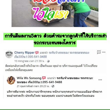
การันตีผลงาน5ดาว ด้วยคำชมจากลูกค้าที่ใช้บริการเช่า
รถกระบะขนของโคราช