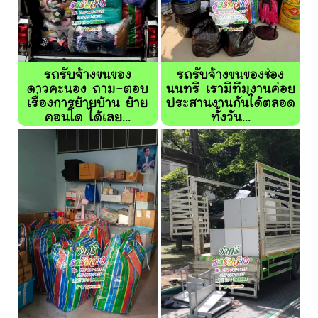
รถรับจ้างขนของ
รถรับจ้างขนของช่อง
ดาวคะนอง ถาม-ตอบ
นนทรี เรามีทีมงานค่อย
เรื่องการย้ายบ้าน ย้าย
ประสานงานกันได้ตลอด
คอนโด ได้เลย...
ทั้งวัน...