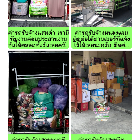
ค่ารถรับจ้างแสมดำ เรามี
ค่ารถรับจ้างหนองแขม
ทีมงานค่อยประสานงาน
ติดต่อได้ตามเบอร์ที่แจ้ง
กันได้ตลอดทั้งวันเลยครั...
ไว้ได้เลยนะครับ ติดต่...