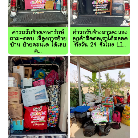
ค่ารถรับจ้างเทพารักษ์
ค่ารถรับจ้างดาวคะนอง
ถาม-ตอบ เรื่องการย้าย
ลูกค้าติดต่อเราได้ตลอด
บ้าน ย้ายคอนโด ได้เลย
ทั้งวัน 24 ชั่วโมง LI...
ค...