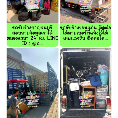
รถรับจ้างกาญจนบุรี
รถรับจ้างขอนแก่น ติดต่อ
สอบถามข้อมูลเราได้
ได้ตามเบอร์ที่แจ้งไว้ได้
ตลอดเวลา 24 ชม. LINE
เลยนะครับ ติดต่อได...
ID : @c...