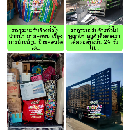
รถกระบะรับจ้างทั่วไป
รถกระบะรับจ้างทั่วไป
ปากน้ำ ถาม-ตอบ เรื่อง
พญาไท ลูกค้าติดต่อเรา
การย้ายบ้าน ย้ายคอนโด
ได้ตลอดทั้งวัน 24 ชั่ว
ได...
โม...