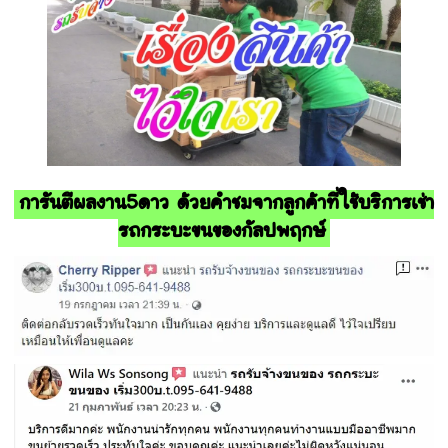
การันตีผลงาน5ดาว ด้วยคำชมจากลูกค้าที่ใช้บริการเช่า
รถกระบะขนของกัลปพฤกษ์