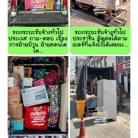
รถกระบะรับจ้างทั่วไป
รถกระบะรับจ้างทั่วไป
ประเวศ ถาม-ตอบ เรื่อง
ประชาชื่น ติดต่อได้ตาม
การย้ายบ้าน ย้ายคอนโด
เบอร์ที่แจ้งไว้ได้เลยนะ...
ได...