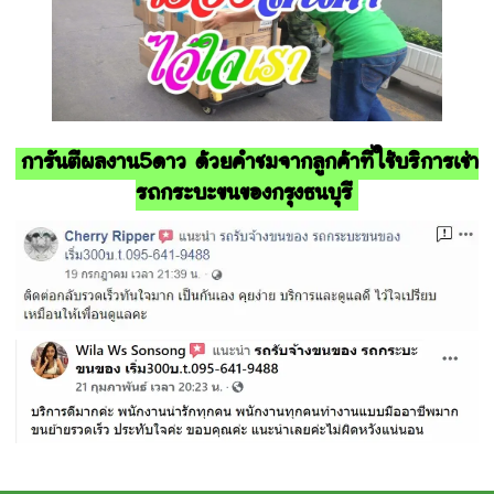
การันตีผลงาน5ดาว ด้วยคำชมจากลูกค้าที่ใช้บริการเช่า
รถกระบะขนของกรุงธนบุรี