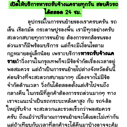
เปิดให้บริการหารถรับจ้างแครายทุกวัน สอบคิวรถ
ได้ตลอด 24 ชม.
อุปกรณ์ในการขนย้ายของเราครบครัน รถ
เข็น เชือกมัด กระดาษปูรองพื้น เรามีทุกอย่างครับ
สะดวกสบายทุกการขนย้าย ต้องการหกล้อขนของ
ด่วนเราก็มีพร้อมบริการ แต่ก็จะมีเงื่อนไขตาม
กฎหมายอยู่เล็กน้อย เพราะบริการ
หารถรับจ้างแค
ราย
ถ้าวิ่งงานในกรุงเทพก็จะมีข้อจำกัดเรื่องเวลาอยู่
พอสมควร แต่ถ้าเป็นการขนย้ายไปต่างจังหวัดอันนี้
ค่อนข้างที่จะสะดวกสบายมากๆ เนื่องจากไม่มีข้อ
จำกัดด้านเวลา วิ่งกันได้ตลอดตั้งแต่เช้าไปจนถึง
กลางคืน ในกรณีที่ลูกค้าต้องการรถด่วนมากๆ ทาง
เราจะแนะนำเป็นรถกระบะหลังคาสูง กับ รถ4ล้อ
ใหญ่รับจ้าง จะสะดวกและรวดเร็วกว่าพอสมควร
ครับ ถึงแม้ว่าปริมาณการขนย้ายจะได้เยอะไม่เท่ากัน
แต่ถ้าเทียบกับเวลาที่ลูกค้าจะได้คืนมาบ้างอาจจะคุ้ม