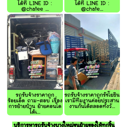
ได้ที่ LINE ID :
ได้ที่ LINE ID :
@chatee ...
@chate...
รถรับจ้างราคาถูก
รถรับจ้างราคาถูกรัชโยธิน
ร้อยเอ็ด ถาม-ตอบ เรื่อง
เรามีทีมงานค่อยประสาน
การย้ายบ้าน ย้ายคอนโด
งานกันได้ตลอดทั้งวั...
ได้เ...
บริการหารถรับจ้างบางใหญ่ขนย้ายของให้ทุกชิ้น