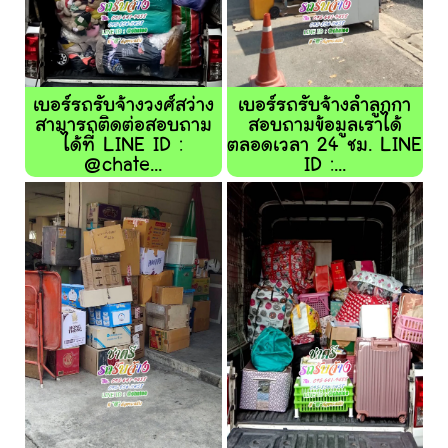
เบอร์รถรับจ้างวงศ์สว่าง
เบอร์รถรับจ้างลำลูกกา
สามารถติดต่อสอบถาม
สอบถามข้อมูลเราได้
ได้ที่ LINE ID :
ตลอดเวลา 24 ชม. LINE
@chate...
ID :...