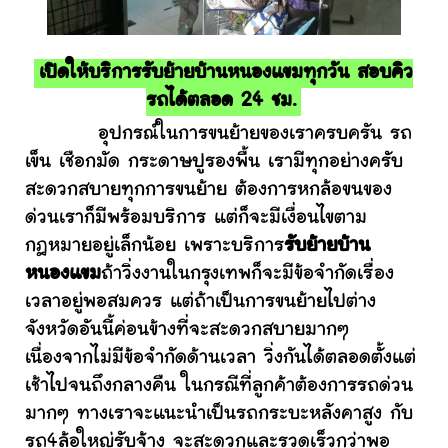
เปิดให้บริการรับย้ายบ้านหนองแขมทุกวัน สอบคิว
รถได้ตลอด 24 ชม.
อุปกรณ์ในการขนย้ายของเราครบครัน รถ
เข็น เชือกมัด กระดาษปูรองพื้น เรามีทุกอย่างครับ
สะดวกสบายทุกการขนย้าย ต้องการหกล้อขนของ
ด่วนเราก็มีพร้อมบริการ แต่ก็จะมีเงื่อนไขตาม
กฎหมายอยู่เล็กน้อย เพราะบริการ
รับย้ายบ้าน
หนองแขม
ถ้าวิ่งงานในกรุงเทพก็จะมีข้อจำกัดเรื่อง
เวลาอยู่พอสมควร แต่ถ้าเป็นการขนย้ายไปต่าง
จังหวัดอันนี้ค่อนข้างที่จะสะดวกสบายมากๆ
เนื่องจากไม่มีข้อจำกัดด้านเวลา วิ่งกันได้ตลอดตั้งแต่
เช้าไปจนถึงกลางคืน ในกรณีที่ลูกค้าต้องการรถด่วน
มากๆ ทางเราจะแนะนำเป็นรถกระบะหลังคาสูง กับ
รถ4ล้อใหญ่รับจ้าง จะสะดวกและรวดเร็วกว่าพอ