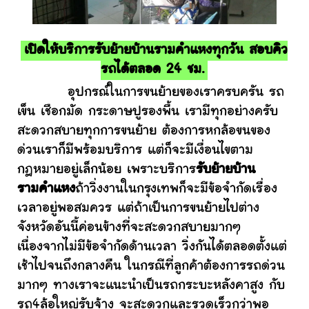
เปิดให้บริการรับย้ายบ้านรามคำแหงทุกวัน สอบคิว
รถได้ตลอด 24 ชม.
อุปกรณ์ในการขนย้ายของเราครบครัน รถ
เข็น เชือกมัด กระดาษปูรองพื้น เรามีทุกอย่างครับ
สะดวกสบายทุกการขนย้าย ต้องการหกล้อขนของ
ด่วนเราก็มีพร้อมบริการ แต่ก็จะมีเงื่อนไขตาม
กฎหมายอยู่เล็กน้อย เพราะบริการ
รับย้ายบ้าน
รามคำแหง
ถ้าวิ่งงานในกรุงเทพก็จะมีข้อจำกัดเรื่อง
เวลาอยู่พอสมควร แต่ถ้าเป็นการขนย้ายไปต่าง
จังหวัดอันนี้ค่อนข้างที่จะสะดวกสบายมากๆ
เนื่องจากไม่มีข้อจำกัดด้านเวลา วิ่งกันได้ตลอดตั้งแต่
เช้าไปจนถึงกลางคืน ในกรณีที่ลูกค้าต้องการรถด่วน
มากๆ ทางเราจะแนะนำเป็นรถกระบะหลังคาสูง กับ
รถ4ล้อใหญ่รับจ้าง จะสะดวกและรวดเร็วกว่าพอ