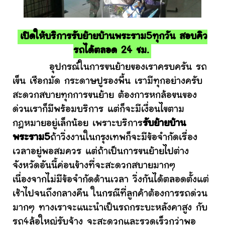
เปิดให้บริการรับย้ายบ้านพระราม5ทุกวัน สอบคิว
รถได้ตลอด 24 ชม.
อุปกรณ์ในการขนย้ายของเราครบครัน รถ
เข็น เชือกมัด กระดาษปูรองพื้น เรามีทุกอย่างครับ
สะดวกสบายทุกการขนย้าย ต้องการหกล้อขนของ
ด่วนเราก็มีพร้อมบริการ แต่ก็จะมีเงื่อนไขตาม
กฎหมายอยู่เล็กน้อย เพราะบริการ
รับย้ายบ้าน
พระราม5
ถ้าวิ่งงานในกรุงเทพก็จะมีข้อจำกัดเรื่อง
เวลาอยู่พอสมควร แต่ถ้าเป็นการขนย้ายไปต่าง
จังหวัดอันนี้ค่อนข้างที่จะสะดวกสบายมากๆ
เนื่องจากไม่มีข้อจำกัดด้านเวลา วิ่งกันได้ตลอดตั้งแต่
เช้าไปจนถึงกลางคืน ในกรณีที่ลูกค้าต้องการรถด่วน
มากๆ ทางเราจะแนะนำเป็นรถกระบะหลังคาสูง กับ
รถ4ล้อใหญ่รับจ้าง จะสะดวกและรวดเร็วกว่าพอ