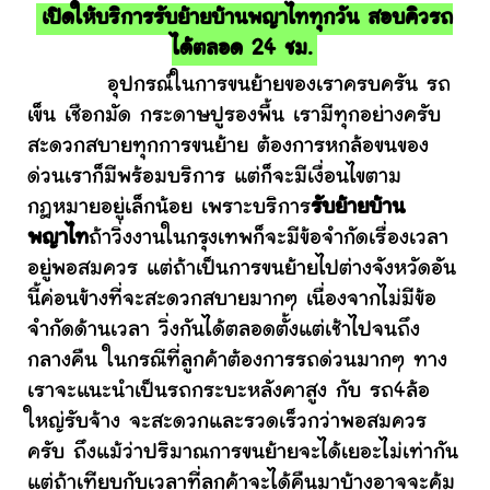
เปิดให้บริการรับย้ายบ้านพญาไททุกวัน สอบคิวรถ
ได้ตลอด 24 ชม.
อุปกรณ์ในการขนย้ายของเราครบครัน รถ
เข็น เชือกมัด กระดาษปูรองพื้น เรามีทุกอย่างครับ
สะดวกสบายทุกการขนย้าย ต้องการหกล้อขนของ
ด่วนเราก็มีพร้อมบริการ แต่ก็จะมีเงื่อนไขตาม
กฎหมายอยู่เล็กน้อย เพราะบริการ
รับย้ายบ้าน
พญาไท
ถ้าวิ่งงานในกรุงเทพก็จะมีข้อจำกัดเรื่องเวลา
อยู่พอสมควร แต่ถ้าเป็นการขนย้ายไปต่างจังหวัดอัน
นี้ค่อนข้างที่จะสะดวกสบายมากๆ เนื่องจากไม่มีข้อ
จำกัดด้านเวลา วิ่งกันได้ตลอดตั้งแต่เช้าไปจนถึง
กลางคืน ในกรณีที่ลูกค้าต้องการรถด่วนมากๆ ทาง
เราจะแนะนำเป็นรถกระบะหลังคาสูง กับ รถ4ล้อ
ใหญ่รับจ้าง จะสะดวกและรวดเร็วกว่าพอสมควร
ครับ ถึงแม้ว่าปริมาณการขนย้ายจะได้เยอะไม่เท่ากัน
แต่ถ้าเทียบกับเวลาที่ลูกค้าจะได้คืนมาบ้างอาจจะคุ้ม