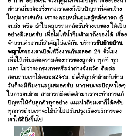
อากาศ อย่างเช่น ช่วงฤดูฝนที่จะมีปัญหาเรื่องของน้ำ
เข้ามาเกี่ยวข้องซึ่งทางเราเองก็เป็นปัญหาที่ค่อนข้าง
ใหญ่มากเช่นกัน เราจะคอยหมั่นดูแลตู้หลังคารถ ตู้
ขนส่ง หรือ ผ้าใบคลุมรถหกล้อรับจ้างขนของ ให้เป็น
อย่างดีเลยครับ เพื่อไม่ให้น้ำซึมเข้ามาถึงของได้ เรื่อง
จำนวนคิวงานก็สำคัญไม่แพ้กัน บริการ
รับย้ายบ้าน
พญาไท
ของเราเปิดให้วิ่งงานกันตลอด 24 ชั่วโมง
เพื่อให้เพียงต่อความต้องการของลูกค้า ทุกที่ ทุก
เวลา ไม่ว่าจะกรุงเทพหรือว่าต่างจังหวัด ติดต่อ
สอบถามเราได้ตลอด24ชม. ต่อให้ลูกค้าย้ายกันข้าม
วันก็จะมีทีมงานอยู่เสมอครับ หากพบเจอปัญหาใดๆ
ในการขนย้าย สามารถติดต่อเข้ามาเราจะทำการแก้
ปัญหาให้กับลูกค้าทุกอย่าง แนะนำติชมเราก็ได้ครับ
ทุกการติชมเราจะได้นำไปปรับปรุงเรื่องบริการของ
เราให้ดียิ่งขึ้นไป