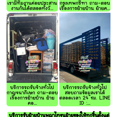
เรามีทีมงานค่อยประสาน
กรุงเทพกรีฑา ถาม-ตอบ
งานกันได้ตลอดทั้งวั...
เรื่องการย้ายบ้าน ย้ายค...
บริการรถรับจ้างทั่วไป
บริการรถรับจ้างทั่วไป
กาญจนาภิเษก ถาม-ตอบ
สอบถามข้อมูลเราได้
เรื่องการย้ายบ้าน ย้าย
ตลอดเวลา 24 ชม. LINE
คอ...
ID :...
บริการรับย้ายบ้านพญาไทขนย้ายของให้ทุกชิ้นตั้งแต่