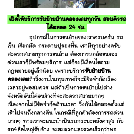
เปิดให้บริการรับย้ายบ้านคลองเตยทุกวัน สอบคิวรถ
ได้ตลอด 24 ชม.
อุปกรณ์ในการขนย้ายของเราครบครัน รถ
เข็น เชือกมัด กระดาษปูรองพื้น เรามีทุกอย่างครับ
สะดวกสบายทุกการขนย้าย ต้องการหกล้อขนของ
ด่วนเราก็มีพร้อมบริการ แต่ก็จะมีเงื่อนไขตาม
กฎหมายอยู่เล็กน้อย เพราะบริการ
รับย้ายบ้าน
คลองเตย
ถ้าวิ่งงานในกรุงเทพก็จะมีข้อจำกัดเรื่อง
เวลาอยู่พอสมควร แต่ถ้าเป็นการขนย้ายไปต่าง
จังหวัดอันนี้ค่อนข้างที่จะสะดวกสบายมากๆ
เนื่องจากไม่มีข้อจำกัดด้านเวลา วิ่งกันได้ตลอดตั้งแต่
เช้าไปจนถึงกลางคืน ในกรณีที่ลูกค้าต้องการรถด่วน
มากๆ ทางเราจะแนะนำเป็นรถกระบะหลังคาสูง กับ
รถ4ล้อใหญ่รับจ้าง จะสะดวกและรวดเร็วกว่าพอ