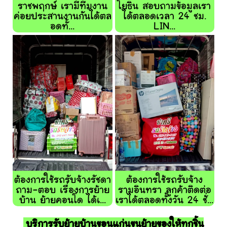
ราชพฤกษ์ เรามีทีมงาน
โยธิน สอบถามข้อมูลเรา
ค่อยประสานงานกันได้ตล
ได้ตลอดเวลา 24 ชม.
อดทั้...
LIN...
ต้องการใช้รถรับจ้างรัชดา
ต้องการใช้รถรับจ้าง
ถาม-ตอบ เรื่องการย้าย
รามอินทรา ลูกค้าติดต่อ
บ้าน ย้ายคอนโด ได้เ...
เราได้ตลอดทั้งวัน 24 ชั่...
บริการรับย้ายบ้านขอนแก่นขนย้ายของให้ทุกชิ้น