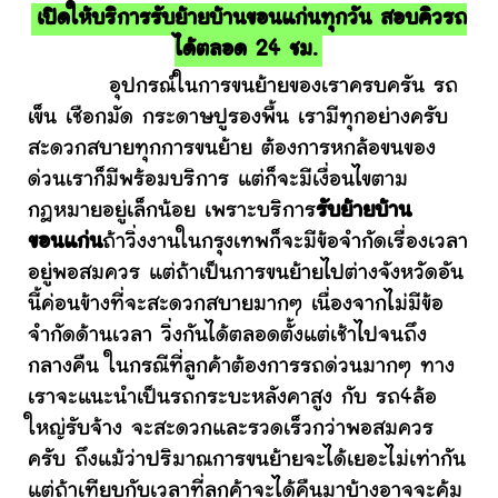
เปิดให้บริการรับย้ายบ้านขอนแก่นทุกวัน สอบคิวรถ
ได้ตลอด 24 ชม.
อุปกรณ์ในการขนย้ายของเราครบครัน รถ
เข็น เชือกมัด กระดาษปูรองพื้น เรามีทุกอย่างครับ
สะดวกสบายทุกการขนย้าย ต้องการหกล้อขนของ
ด่วนเราก็มีพร้อมบริการ แต่ก็จะมีเงื่อนไขตาม
กฎหมายอยู่เล็กน้อย เพราะบริการ
รับย้ายบ้าน
ขอนแก่น
ถ้าวิ่งงานในกรุงเทพก็จะมีข้อจำกัดเรื่องเวลา
อยู่พอสมควร แต่ถ้าเป็นการขนย้ายไปต่างจังหวัดอัน
นี้ค่อนข้างที่จะสะดวกสบายมากๆ เนื่องจากไม่มีข้อ
จำกัดด้านเวลา วิ่งกันได้ตลอดตั้งแต่เช้าไปจนถึง
กลางคืน ในกรณีที่ลูกค้าต้องการรถด่วนมากๆ ทาง
เราจะแนะนำเป็นรถกระบะหลังคาสูง กับ รถ4ล้อ
ใหญ่รับจ้าง จะสะดวกและรวดเร็วกว่าพอสมควร
ครับ ถึงแม้ว่าปริมาณการขนย้ายจะได้เยอะไม่เท่ากัน
แต่ถ้าเทียบกับเวลาที่ลูกค้าจะได้คืนมาบ้างอาจจะคุ้ม