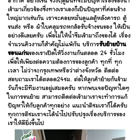
อากาศ อย่างเช่น ช่วงฤดูฝนที่จะมีปัญหาเรื่องของน้ำ
เข้ามาเกี่ยวข้องซึ่งทางเราเองก็เป็นปัญหาที่ค่อนข้าง
ใหญ่มากเช่นกัน เราจะคอยหมั่นดูแลตู้หลังคารถ ตู้
ขนส่ง หรือ ผ้าใบคลุมรถหกล้อรับจ้างขนของ ให้เป็น
อย่างดีเลยครับ เพื่อไม่ให้น้ำซึมเข้ามาถึงของได้ เรื่อง
จำนวนคิวงานก็สำคัญไม่แพ้กัน บริการ
รับย้ายบ้าน
ขอนแก่น
ของเราเปิดให้วิ่งงานกันตลอด 24 ชั่วโมง
เพื่อให้เพียงต่อความต้องการของลูกค้า ทุกที่ ทุก
เวลา ไม่ว่าจะกรุงเทพหรือว่าต่างจังหวัด ติดต่อ
สอบถามเราได้ตลอด24ชม. ต่อให้ลูกค้าย้ายกันข้าม
วันก็จะมีทีมงานอยู่เสมอครับ หากพบเจอปัญหาใดๆ
ในการขนย้าย สามารถติดต่อเข้ามาเราจะทำการแก้
ปัญหาให้กับลูกค้าทุกอย่าง แนะนำติชมเราก็ได้ครับ
ทุกการติชมเราจะได้นำไปปรับปรุงเรื่องบริการของ
เราให้ดียิ่งขึ้นไป