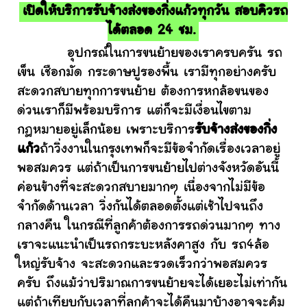
เปิดให้บริการรับจ้างส่งของกิ่งแก้วทุกวัน สอบคิวรถ
ได้ตลอด 24 ชม.
อุปกรณ์ในการขนย้ายของเราครบครัน รถ
เข็น เชือกมัด กระดาษปูรองพื้น เรามีทุกอย่างครับ
สะดวกสบายทุกการขนย้าย ต้องการหกล้อขนของ
ด่วนเราก็มีพร้อมบริการ แต่ก็จะมีเงื่อนไขตาม
กฎหมายอยู่เล็กน้อย เพราะบริการ
รับจ้างส่งของกิ่ง
แก้ว
ถ้าวิ่งงานในกรุงเทพก็จะมีข้อจำกัดเรื่องเวลาอยู่
พอสมควร แต่ถ้าเป็นการขนย้ายไปต่างจังหวัดอันนี้
ค่อนข้างที่จะสะดวกสบายมากๆ เนื่องจากไม่มีข้อ
จำกัดด้านเวลา วิ่งกันได้ตลอดตั้งแต่เช้าไปจนถึง
กลางคืน ในกรณีที่ลูกค้าต้องการรถด่วนมากๆ ทาง
เราจะแนะนำเป็นรถกระบะหลังคาสูง กับ รถ4ล้อ
ใหญ่รับจ้าง จะสะดวกและรวดเร็วกว่าพอสมควร
ครับ ถึงแม้ว่าปริมาณการขนย้ายจะได้เยอะไม่เท่ากัน
แต่ถ้าเทียบกับเวลาที่ลูกค้าจะได้คืนมาบ้างอาจจะคุ้ม