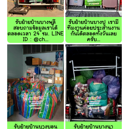
รับย้ายบ้านบางพลี
รับย้ายบ้านบางปู เรามี
สอบถามข้อมูลเราได้
ทีมงานค่อยประสานงาน
ตลอดเวลา 24 ชม. LINE
กันได้ตลอดทั้งวันเลย
ID : @ch...
ครับ...
รับย้ายบ้านบางบอน
รับย้ายบ้านบางนา