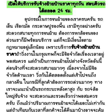
เปิดให้บริการรับจ้างย้ายบ้านราคาทุกวัน สอบคิวรถ
ได้ตลอด 24 ชม.
อุปกรณ์ในการขนย้ายของเราครบครัน รถ
เข็น เชือกมัด กระดาษปูรองพื้น เรามีทุกอย่างครับ
สะดวกสบายทุกการขนย้าย ต้องการหกล้อขนของ
ด่วนเราก็มีพร้อมบริการ แต่ก็จะมีเงื่อนไขตาม
กฎหมายอยู่เล็กน้อย เพราะบริการ
รับจ้างย้ายบ้าน
ราคา
ถ้าวิ่งงานในกรุงเทพก็จะมีข้อจำกัดเรื่องเวลาอยู่
พอสมควร แต่ถ้าเป็นการขนย้ายไปต่างจังหวัดอันนี้
ค่อนข้างที่จะสะดวกสบายมากๆ เนื่องจากไม่มีข้อ
จำกัดด้านเวลา วิ่งกันได้ตลอดตั้งแต่เช้าไปจนถึง
กลางคืน ในกรณีที่ลูกค้าต้องการรถด่วนมากๆ ทาง
เราจะแนะนำเป็นรถกระบะหลังคาสูง กับ รถ4ล้อ
ใหญ่รับจ้าง จะสะดวกและรวดเร็วกว่าพอสมควร
ครับ ถึงแม้ว่าปริมาณการขนย้ายจะได้เยอะไม่เท่ากัน
แต่ถ้าเทียบกับเวลาที่ลูกค้าจะได้คืนมาบ้างอาจจะคุ้ม