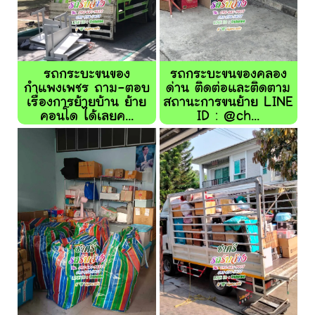
รถกระบะขนของ
รถกระบะขนของคลอง
กำแพงเพชร ถาม-ตอบ
ด่าน ติดต่อและติดตาม
เรื่องการย้ายบ้าน ย้าย
สถานะการขนย้าย LINE
คอนโด ได้เลยค...
ID : @ch...