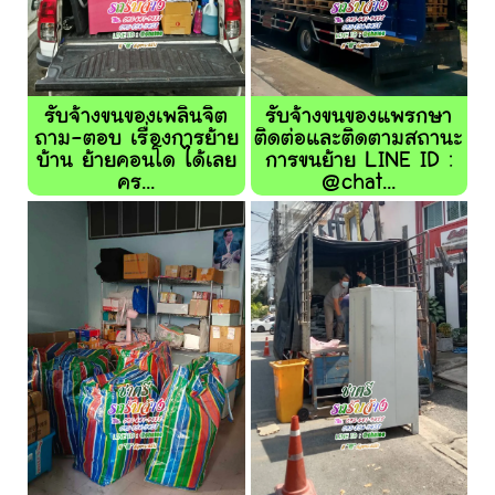
รับจ้างขนของเพลินจิต
รับจ้างขนของแพรกษา
ถาม-ตอบ เรื่องการย้าย
ติดต่อและติดตามสถานะ
บ้าน ย้ายคอนโด ได้เลย
การขนย้าย LINE ID :
คร...
@chat...