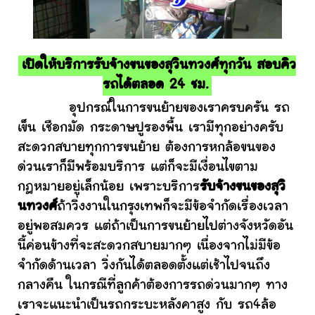
เปิดให้บริการรับจ้างขนของสุวินทวงศ์ทุกวัน สอบคิว
รถได้ตลอด 24 ชม.
อุปกรณ์ในการขนย้ายของเราครบครัน รถ
เข็น เชือกมัด กระดาษปูรองพื้น เรามีทุกอย่างครับ
สะดวกสบายทุกการขนย้าย ต้องการหกล้อขนของ
ด่วนเราก็มีพร้อมบริการ แต่ก็จะมีเงื่อนไขตาม
กฎหมายอยู่เล็กน้อย เพราะบริการ
รับจ้างขนของสุวิ
นทวงศ์
ถ้าวิ่งงานในกรุงเทพก็จะมีข้อจำกัดเรื่องเวลา
อยู่พอสมควร แต่ถ้าเป็นการขนย้ายไปต่างจังหวัดอัน
นี้ค่อนข้างที่จะสะดวกสบายมากๆ เนื่องจากไม่มีข้อ
จำกัดด้านเวลา วิ่งกันได้ตลอดตั้งแต่เช้าไปจนถึง
กลางคืน ในกรณีที่ลูกค้าต้องการรถด่วนมากๆ ทาง
เราจะแนะนำเป็นรถกระบะหลังคาสูง กับ รถ4ล้อ