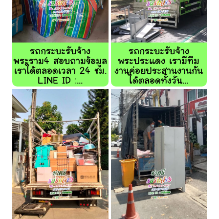
รถกระบะรับจ้าง
รถกระบะรับจ้าง
พระราม4 สอบถามข้อมูล
พระประแดง เรามีทีม
เราได้ตลอดเวลา 24 ชม.
งานค่อยประสานงานกัน
LINE ID :...
ได้ตลอดทั้งวัน...