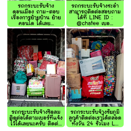
รถกระบะรับจ้าง
รถกระบะรับจ้างชะอำ
ดอนเมือง ถาม-ตอบ
สามารถติดต่อสอบถาม
เรื่องการย้ายบ้าน ย้าย
ได้ที่ LINE ID :
คอนโด ได้เลย...
@chatee เบอ...
รถกระบะรับจ้างชิดลม
รถกระบะรับจ้างชัยภูมิ
ติดต่อได้ตามเบอร์ที่แจ้ง
ลูกค้าติดต่อเราได้ตลอด
ไว้ได้เลยนะครับ ติดต่...
ทั้งวัน 24 ชั่วโมง L...