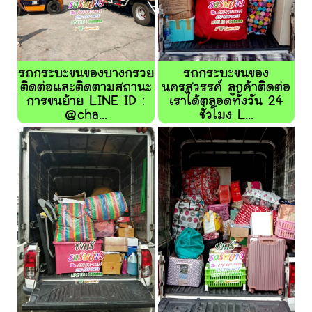
รถกระบะขนของบางกรวย
รถกระบะขนของ
ติดต่อและติดตามสถานะ
นครสวรรค์ ลูกค้าติดต่อ
การขนย้าย LINE ID :
เราได้ตลอดทั้งวัน 24
@cha...
ชั่วโมง L...