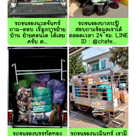
รถขนของนวลจันทร์
รถขนของบางกะปิ
ถาม-ตอบ เรื่องการย้าย
สอบถามข้อมูลเราได้
บ้าน ย้ายคอนโด ได้เลย
ตลอดเวลา 24 ชม. LINE
ครับ ต...
ID : @chate...
รถขนของบรรทัดทอง
รถขนของนวมินทร์ เรามี