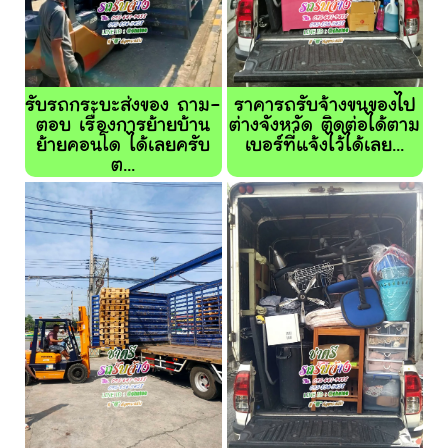
รับรถกระบะส่งของ ถาม-
ราคารถรับจ้างขนของไป
ตอบ เรื่องการย้ายบ้าน
ต่างจังหวัด ติดต่อได้ตาม
ย้ายคอนโด ได้เลยครับ
เบอร์ที่แจ้งไว้ได้เลย...
ต...