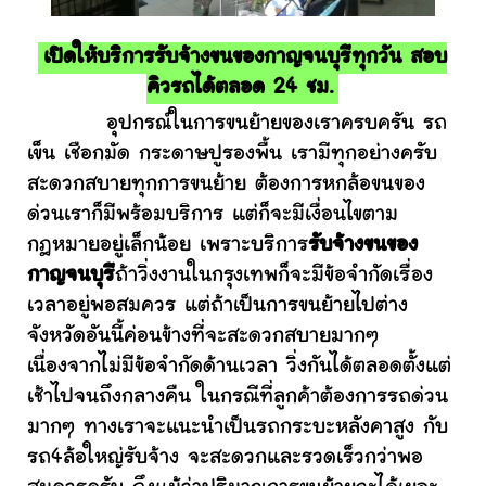
เปิดให้บริการรับจ้างขนของกาญจนบุรีทุกวัน สอบ
คิวรถได้ตลอด 24 ชม.
อุปกรณ์ในการขนย้ายของเราครบครัน รถ
เข็น เชือกมัด กระดาษปูรองพื้น เรามีทุกอย่างครับ
สะดวกสบายทุกการขนย้าย ต้องการหกล้อขนของ
ด่วนเราก็มีพร้อมบริการ แต่ก็จะมีเงื่อนไขตาม
กฎหมายอยู่เล็กน้อย เพราะบริการ
รับจ้างขนของ
กาญจนบุรี
ถ้าวิ่งงานในกรุงเทพก็จะมีข้อจำกัดเรื่อง
เวลาอยู่พอสมควร แต่ถ้าเป็นการขนย้ายไปต่าง
จังหวัดอันนี้ค่อนข้างที่จะสะดวกสบายมากๆ
เนื่องจากไม่มีข้อจำกัดด้านเวลา วิ่งกันได้ตลอดตั้งแต่
เช้าไปจนถึงกลางคืน ในกรณีที่ลูกค้าต้องการรถด่วน
มากๆ ทางเราจะแนะนำเป็นรถกระบะหลังคาสูง กับ
รถ4ล้อใหญ่รับจ้าง จะสะดวกและรวดเร็วกว่าพอ