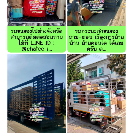
รถขนของไปต่างจังหวัด
รถกระบะเช่าขนของ
สามารถติดต่อสอบถาม
ถาม-ตอบ เรื่องการย้าย
ได้ที่ LINE ID :
บ้าน ย้ายคอนโด ได้เลย
@chatee เ...
ครับ ต...