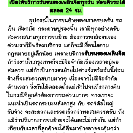
เปิดให้บริการรับขนของเพลินจิตทุกวัน สอบคิวรถได้
ตลอด 24 ชม.
อุปกรณ์ในการขนย้ายของเราครบครัน รถ
เข็น เชือกมัด กระดาษปูรองพื้น เรามีทุกอย่างครับ
สะดวกสบายทุกการขนย้าย ต้องการหกล้อขนของ
ด่วนเราก็มีพร้อมบริการ แต่ก็จะมีเงื่อนไขตาม
กฎหมายอยู่เล็กน้อย เพราะบริการ
รับขนของเพลินจิต
ถ้าวิ่งงานในกรุงเทพก็จะมีข้อจำกัดเรื่องเวลาอยู่พอ
สมควร แต่ถ้าเป็นการขนย้ายไปต่างจังหวัดอันนี้ค่อน
ข้างที่จะสะดวกสบายมากๆ เนื่องจากไม่มีข้อจำกัด
ด้านเวลา วิ่งกันได้ตลอดตั้งแต่เช้าไปจนถึงกลางคืน
ในกรณีที่ลูกค้าต้องการรถด่วนมากๆ ทางเราจะ
แนะนำเป็นรถกระบะหลังคาสูง กับ รถ4ล้อใหญ่
รับจ้าง จะสะดวกและรวดเร็วกว่าพอสมควรครับ ถึง
แม้ว่าปริมาณการขนย้ายจะได้เยอะไม่เท่ากัน แต่ถ้า
เทียบกับเวลาที่ลูกค้าจะได้คืนมาบ้างอาจจะคุ้มกว่า