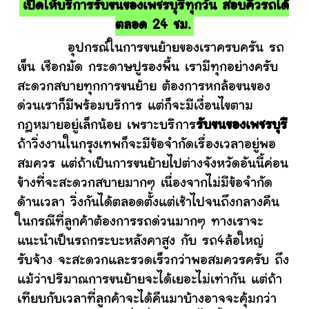
เปิดให้บริการรับขนของเพชรบุรีทุกวัน สอบคิวรถได้
ตลอด 24 ชม.
อุปกรณ์ในการขนย้ายของเราครบครัน รถ
เข็น เชือกมัด กระดาษปูรองพื้น เรามีทุกอย่างครับ
สะดวกสบายทุกการขนย้าย ต้องการหกล้อขนของ
ด่วนเราก็มีพร้อมบริการ แต่ก็จะมีเงื่อนไขตาม
กฎหมายอยู่เล็กน้อย เพราะบริการ
รับขนของเพชรบุรี
ถ้าวิ่งงานในกรุงเทพก็จะมีข้อจำกัดเรื่องเวลาอยู่พอ
สมควร แต่ถ้าเป็นการขนย้ายไปต่างจังหวัดอันนี้ค่อน
ข้างที่จะสะดวกสบายมากๆ เนื่องจากไม่มีข้อจำกัด
ด้านเวลา วิ่งกันได้ตลอดตั้งแต่เช้าไปจนถึงกลางคืน
ในกรณีที่ลูกค้าต้องการรถด่วนมากๆ ทางเราจะ
แนะนำเป็นรถกระบะหลังคาสูง กับ รถ4ล้อใหญ่
รับจ้าง จะสะดวกและรวดเร็วกว่าพอสมควรครับ ถึง
แม้ว่าปริมาณการขนย้ายจะได้เยอะไม่เท่ากัน แต่ถ้า
เทียบกับเวลาที่ลูกค้าจะได้คืนมาบ้างอาจจะคุ้มกว่า