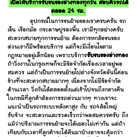
เปิดให้บริการรับขนของอ่างทองทุกวัน สอบคิวรถได้
ตลอด 24 ชม.
อุปกรณ์ในการขนย้ายของเราครบครัน รถ
เข็น เชือกมัด กระดาษปูรองพื้น เรามีทุกอย่างครับ
สะดวกสบายทุกการขนย้าย ต้องการหกล้อขนของ
ด่วนเราก็มีพร้อมบริการ แต่ก็จะมีเงื่อนไขตาม
กฎหมายอยู่เล็กน้อย เพราะบริการ
รับขนของอ่างทอง
ถ้าวิ่งงานในกรุงเทพก็จะมีข้อจำกัดเรื่องเวลาอยู่พอ
สมควร แต่ถ้าเป็นการขนย้ายไปต่างจังหวัดอันนี้ค่อน
ข้างที่จะสะดวกสบายมากๆ เนื่องจากไม่มีข้อจำกัด
ด้านเวลา วิ่งกันได้ตลอดตั้งแต่เช้าไปจนถึงกลางคืน
ในกรณีที่ลูกค้าต้องการรถด่วนมากๆ ทางเราจะ
แนะนำเป็นรถกระบะหลังคาสูง กับ รถ4ล้อใหญ่
รับจ้าง จะสะดวกและรวดเร็วกว่าพอสมควรครับ ถึง
แม้ว่าปริมาณการขนย้ายจะได้เยอะไม่เท่ากัน แต่ถ้า
เทียบกับเวลาที่ลูกค้าจะได้คืนมาบ้างอาจจะคุ้มกว่า