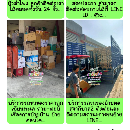
หัวลำโพง ลูกค้าติดต่อเรา
สรงประภา สามารถ
ได้ตลอดทั้งวัน 24 ชั่ว...
ติดต่อสอบถามได้ที่ LINE
ID : @c...
บริการรถขนของราคาถูก
บริการรถขนของย้ายหอ
เทียนทะเล ถาม-ตอบ
สุขาภิบาล2 ติดต่อและ
เรื่องการย้ายบ้าน ย้าย
ติดตามสถานะการขนย้าย
คอนโด...
LINE...