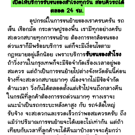
เปิดให้บริการรับขนของสำโรงทุกวัน สอบคิวรถได้
ตลอด 24 ชม.
อุปกรณ์ในการขนย้ายของเราครบครัน รถ
เข็น เชือกมัด กระดาษปูรองพื้น เรามีทุกอย่างครับ
สะดวกสบายทุกการขนย้าย ต้องการหกล้อขนของ
ด่วนเราก็มีพร้อมบริการ แต่ก็จะมีเงื่อนไขตาม
กฎหมายอยู่เล็กน้อย เพราะบริการ
รับขนของสำโรง
ถ้าวิ่งงานในกรุงเทพก็จะมีข้อจำกัดเรื่องเวลาอยู่พอ
สมควร แต่ถ้าเป็นการขนย้ายไปต่างจังหวัดอันนี้ค่อน
ข้างที่จะสะดวกสบายมากๆ เนื่องจากไม่มีข้อจำกัด
ด้านเวลา วิ่งกันได้ตลอดตั้งแต่เช้าไปจนถึงกลางคืน
ในกรณีที่ลูกค้าต้องการรถด่วนมากๆ ทางเราจะ
แนะนำเป็นรถกระบะหลังคาสูง กับ รถ4ล้อใหญ่
รับจ้าง จะสะดวกและรวดเร็วกว่าพอสมควรครับ ถึง
แม้ว่าปริมาณการขนย้ายจะได้เยอะไม่เท่ากัน แต่ถ้า
เทียบกับเวลาที่ลูกค้าจะได้คืนมาบ้างอาจจะคุ้มกว่า