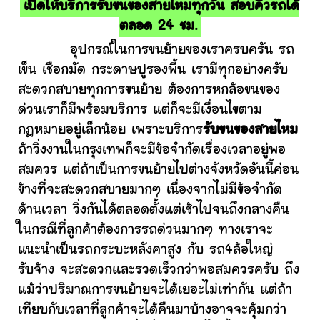
เปิดให้บริการรับขนของสายไหมทุกวัน สอบคิวรถได้
ตลอด 24 ชม.
อุปกรณ์ในการขนย้ายของเราครบครัน รถ
เข็น เชือกมัด กระดาษปูรองพื้น เรามีทุกอย่างครับ
สะดวกสบายทุกการขนย้าย ต้องการหกล้อขนของ
ด่วนเราก็มีพร้อมบริการ แต่ก็จะมีเงื่อนไขตาม
กฎหมายอยู่เล็กน้อย เพราะบริการ
รับขนของสายไหม
ถ้าวิ่งงานในกรุงเทพก็จะมีข้อจำกัดเรื่องเวลาอยู่พอ
สมควร แต่ถ้าเป็นการขนย้ายไปต่างจังหวัดอันนี้ค่อน
ข้างที่จะสะดวกสบายมากๆ เนื่องจากไม่มีข้อจำกัด
ด้านเวลา วิ่งกันได้ตลอดตั้งแต่เช้าไปจนถึงกลางคืน
ในกรณีที่ลูกค้าต้องการรถด่วนมากๆ ทางเราจะ
แนะนำเป็นรถกระบะหลังคาสูง กับ รถ4ล้อใหญ่
รับจ้าง จะสะดวกและรวดเร็วกว่าพอสมควรครับ ถึง
แม้ว่าปริมาณการขนย้ายจะได้เยอะไม่เท่ากัน แต่ถ้า
เทียบกับเวลาที่ลูกค้าจะได้คืนมาบ้างอาจจะคุ้มกว่า