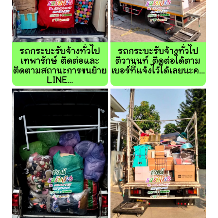
รถกระบะรับจ้างทั่วไป
รถกระบะรับจ้างทั่วไป
เทพารักษ์ ติดต่อและ
ติวานนท์ ติดต่อได้ตาม
ติดตามสถานะการขนย้าย
เบอร์ที่แจ้งไว้ได้เลยนะค...
LINE...