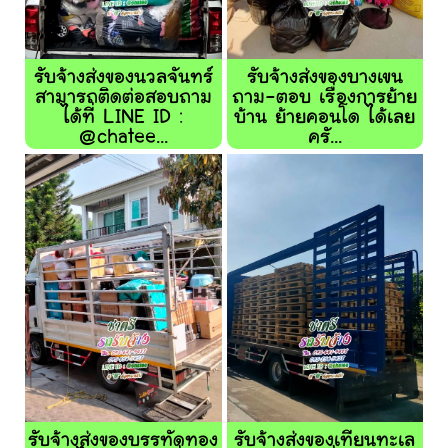
รับจ้างส่งของนวลจันทร์
รับจ้างส่งของบางเขน
สามารถติดต่อสอบถาม
ถาม-ตอบ เรื่องการย้าย
ได้ที่ LINE ID :
บ้าน ย้ายคอนโด ได้เลย
@chatee...
ครั...
รับจ้างส่งของบรรทัดทอง
รับจ้างส่งของเทียนทะเล