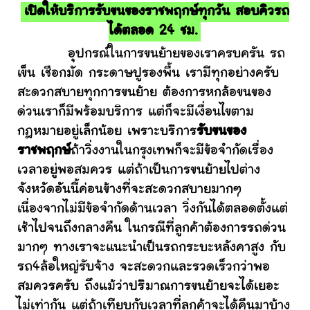
เปิดให้บริการรับขนของราชพฤกษ์ทุกวัน สอบคิวรถ
ได้ตลอด 24 ชม.
อุปกรณ์ในการขนย้ายของเราครบครัน รถ
เข็น เชือกมัด กระดาษปูรองพื้น เรามีทุกอย่างครับ
สะดวกสบายทุกการขนย้าย ต้องการหกล้อขนของ
ด่วนเราก็มีพร้อมบริการ แต่ก็จะมีเงื่อนไขตาม
กฎหมายอยู่เล็กน้อย เพราะบริการ
รับขนของ
ราชพฤกษ์
ถ้าวิ่งงานในกรุงเทพก็จะมีข้อจำกัดเรื่อง
เวลาอยู่พอสมควร แต่ถ้าเป็นการขนย้ายไปต่าง
จังหวัดอันนี้ค่อนข้างที่จะสะดวกสบายมากๆ
เนื่องจากไม่มีข้อจำกัดด้านเวลา วิ่งกันได้ตลอดตั้งแต่
เช้าไปจนถึงกลางคืน ในกรณีที่ลูกค้าต้องการรถด่วน
มากๆ ทางเราจะแนะนำเป็นรถกระบะหลังคาสูง กับ
รถ4ล้อใหญ่รับจ้าง จะสะดวกและรวดเร็วกว่าพอ
สมควรครับ ถึงแม้ว่าปริมาณการขนย้ายจะได้เยอะ
ไม่เท่ากัน แต่ถ้าเทียบกับเวลาที่ลูกค้าจะได้คืนมาบ้าง