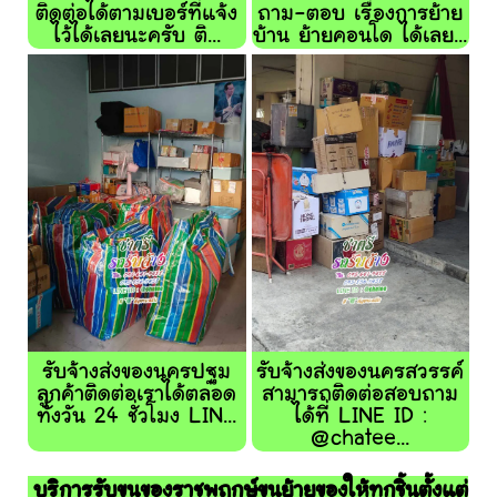
ติดต่อได้ตามเบอร์ที่แจ้ง
ถาม-ตอบ เรื่องการย้าย
ไว้ได้เลยนะครับ ติ...
บ้าน ย้ายคอนโด ได้เลย...
รับจ้างส่งของนครปฐม
รับจ้างส่งของนครสวรรค์
ลูกค้าติดต่อเราได้ตลอด
สามารถติดต่อสอบถาม
ทั้งวัน 24 ชั่วโมง LIN...
ได้ที่ LINE ID :
@chatee...
บริการรับขนของราชพฤกษ์ขนย้ายของให้ทุกชิ้นตั้งแต่