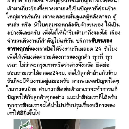
อากาศ อย่างเช่น ช่วงฤดูฝนที่จะมีปัญหาเรื่องของน้ำ
เข้ามาเกี่ยวข้องซึ่งทางเราเองก็เป็นปัญหาที่ค่อนข้าง
ใหญ่มากเช่นกัน เราจะคอยหมั่นดูแลตู้หลังคารถ ตู้
ขนส่ง หรือ ผ้าใบคลุมรถหกล้อรับจ้างขนของ ให้เป็น
อย่างดีเลยครับ เพื่อไม่ให้น้ำซึมเข้ามาถึงของได้ เรื่อง
จำนวนคิวงานก็สำคัญไม่แพ้กัน บริการ
รับขนของ
ราชพฤกษ์
ของเราเปิดให้วิ่งงานกันตลอด 24 ชั่วโมง
เพื่อให้เพียงต่อความต้องการของลูกค้า ทุกที่ ทุก
เวลา ไม่ว่าจะกรุงเทพหรือว่าต่างจังหวัด ติดต่อ
สอบถามเราได้ตลอด24ชม. ต่อให้ลูกค้าย้ายกันข้าม
วันก็จะมีทีมงานอยู่เสมอครับ หากพบเจอปัญหาใดๆ
ในการขนย้าย สามารถติดต่อเข้ามาเราจะทำการแก้
ปัญหาให้กับลูกค้าทุกอย่าง แนะนำติชมเราก็ได้ครับ
ทุกการติชมเราจะได้นำไปปรับปรุงเรื่องบริการของ
เราให้ดียิ่งขึ้นไป