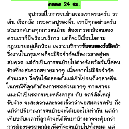
ตลอด 24 ชม.
อุปกรณ์ในการขนย้ายของเราครบครัน รถ
เข็น เชือกมัด กระดาษปูรองพื้น เรามีทุกอย่างครับ
สะดวกสบายทุกการขนย้าย ต้องการหกล้อขนของ
ด่วนเราก็มีพร้อมบริการ แต่ก็จะมีเงื่อนไขตาม
กฎหมายอยู่เล็กน้อย เพราะบริการ
รับขนของรังสิต
ถ้า
วิ่งงานในกรุงเทพก็จะมีข้อจำกัดเรื่องเวลาอยู่พอ
สมควร แต่ถ้าเป็นการขนย้ายไปต่างจังหวัดอันนี้ค่อน
ข้างที่จะสะดวกสบายมากๆ เนื่องจากไม่มีข้อจำกัด
ด้านเวลา วิ่งกันได้ตลอดตั้งแต่เช้าไปจนถึงกลางคืน
ในกรณีที่ลูกค้าต้องการรถด่วนมากๆ ทางเราจะ
แนะนำเป็นรถกระบะหลังคาสูง กับ รถ4ล้อใหญ่
รับจ้าง จะสะดวกและรวดเร็วกว่าพอสมควรครับ ถึง
แม้ว่าปริมาณการขนย้ายจะได้เยอะไม่เท่ากัน แต่ถ้า
เทียบกับเวลาที่ลูกค้าจะได้คืนมาบ้างอาจจะคุ้มกว่า
การต้องรอรถหกล้อเพื่อที่จะขนย้ายไปทั้งหมด แต่