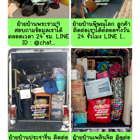
ย้ายบ้านพระราม9
ย้ายบ้านพิษณุโลก ลูกค้า
สอบถามข้อมูลเราได้
ติดต่อเราได้ตลอดทั้งวัน
ตลอดเวลา 24 ชม. LINE
24 ชั่วโมง LINE I...
ID : @chat...
ย้ายบ้านประชาชื่น ติดต่อ
ย้ายบ้านเพลินจิต ติดต่อ