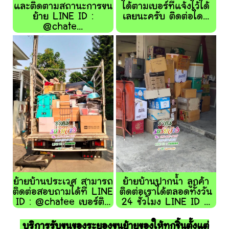
และติดตามสถานะการขน
ได้ตามเบอร์ที่แจ้งไว้ได้
ย้าย LINE ID :
เลยนะครับ ติดต่อได...
@chate...
ย้ายบ้านประเวศ สามารถ
ย้ายบ้านปากน้ำ ลูกค้า
ติดต่อสอบถามได้ที่ LINE
ติดต่อเราได้ตลอดทั้งวัน
ID : @chatee เบอร์ติ...
24 ชั่วโมง LINE ID ...
บริการรับขนของระยองขนย้ายของให้ทุกชิ้นตั้งแต่