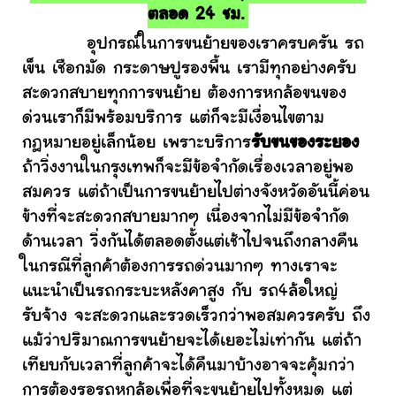
ตลอด 24 ชม.
อุปกรณ์ในการขนย้ายของเราครบครัน รถ
เข็น เชือกมัด กระดาษปูรองพื้น เรามีทุกอย่างครับ
สะดวกสบายทุกการขนย้าย ต้องการหกล้อขนของ
ด่วนเราก็มีพร้อมบริการ แต่ก็จะมีเงื่อนไขตาม
กฎหมายอยู่เล็กน้อย เพราะบริการ
รับขนของระยอง
ถ้าวิ่งงานในกรุงเทพก็จะมีข้อจำกัดเรื่องเวลาอยู่พอ
สมควร แต่ถ้าเป็นการขนย้ายไปต่างจังหวัดอันนี้ค่อน
ข้างที่จะสะดวกสบายมากๆ เนื่องจากไม่มีข้อจำกัด
ด้านเวลา วิ่งกันได้ตลอดตั้งแต่เช้าไปจนถึงกลางคืน
ในกรณีที่ลูกค้าต้องการรถด่วนมากๆ ทางเราจะ
แนะนำเป็นรถกระบะหลังคาสูง กับ รถ4ล้อใหญ่
รับจ้าง จะสะดวกและรวดเร็วกว่าพอสมควรครับ ถึง
แม้ว่าปริมาณการขนย้ายจะได้เยอะไม่เท่ากัน แต่ถ้า
เทียบกับเวลาที่ลูกค้าจะได้คืนมาบ้างอาจจะคุ้มกว่า
การต้องรอรถหกล้อเพื่อที่จะขนย้ายไปทั้งหมด แต่