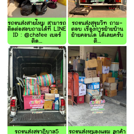
รถขนส่งสายไหม สามารถ
รถขนส่งสุขุมวิท ถาม-
ติดต่อสอบถามได้ที่ LINE
ตอบ เรื่องการย้ายบ้าน
ID : @chatee เบอร์
ย้ายคอนโด ได้เลยครับ
ติด...
ติ...
รถขนส่งสุขาภิบาล5
รถขนส่งหนองแขม ลูกค้า