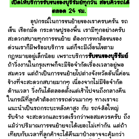
เปิดให้บริการรับขนของบุรีรัมย์ทุกวัน สอบคิวรถได้
ตลอด 24 ชม.
อุปกรณ์ในการขนย้ายของเราครบครัน รถ
เข็น เชือกมัด กระดาษปูรองพื้น เรามีทุกอย่างครับ
สะดวกสบายทุกการขนย้าย ต้องการหกล้อขนของ
ด่วนเราก็มีพร้อมบริการ แต่ก็จะมีเงื่อนไขตาม
กฎหมายอยู่เล็กน้อย เพราะบริการ
รับขนของบุรีรัมย์
ถ้าวิ่งงานในกรุงเทพก็จะมีข้อจำกัดเรื่องเวลาอยู่พอ
สมควร แต่ถ้าเป็นการขนย้ายไปต่างจังหวัดอันนี้ค่อน
ข้างที่จะสะดวกสบายมากๆ เนื่องจากไม่มีข้อจำกัด
ด้านเวลา วิ่งกันได้ตลอดตั้งแต่เช้าไปจนถึงกลางคืน
ในกรณีที่ลูกค้าต้องการรถด่วนมากๆ ทางเราจะ
แนะนำเป็นรถกระบะหลังคาสูง กับ รถ4ล้อใหญ่
รับจ้าง จะสะดวกและรวดเร็วกว่าพอสมควรครับ ถึง
แม้ว่าปริมาณการขนย้ายจะได้เยอะไม่เท่ากัน แต่ถ้า
เทียบกับเวลาที่ลูกค้าจะได้คืนมาบ้างอาจจะคุ้มกว่า