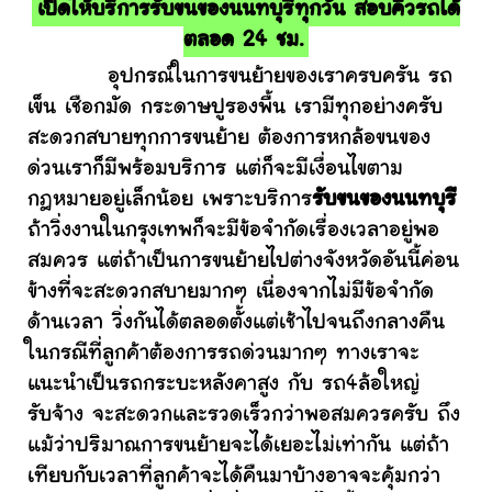
เปิดให้บริการรับขนของนนทบุรีทุกวัน สอบคิวรถได้
ตลอด 24 ชม.
อุปกรณ์ในการขนย้ายของเราครบครัน รถ
เข็น เชือกมัด กระดาษปูรองพื้น เรามีทุกอย่างครับ
สะดวกสบายทุกการขนย้าย ต้องการหกล้อขนของ
ด่วนเราก็มีพร้อมบริการ แต่ก็จะมีเงื่อนไขตาม
กฎหมายอยู่เล็กน้อย เพราะบริการ
รับขนของนนทบุรี
ถ้าวิ่งงานในกรุงเทพก็จะมีข้อจำกัดเรื่องเวลาอยู่พอ
สมควร แต่ถ้าเป็นการขนย้ายไปต่างจังหวัดอันนี้ค่อน
ข้างที่จะสะดวกสบายมากๆ เนื่องจากไม่มีข้อจำกัด
ด้านเวลา วิ่งกันได้ตลอดตั้งแต่เช้าไปจนถึงกลางคืน
ในกรณีที่ลูกค้าต้องการรถด่วนมากๆ ทางเราจะ
แนะนำเป็นรถกระบะหลังคาสูง กับ รถ4ล้อใหญ่
รับจ้าง จะสะดวกและรวดเร็วกว่าพอสมควรครับ ถึง
แม้ว่าปริมาณการขนย้ายจะได้เยอะไม่เท่ากัน แต่ถ้า
เทียบกับเวลาที่ลูกค้าจะได้คืนมาบ้างอาจจะคุ้มกว่า