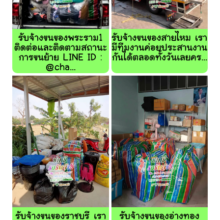
รับจ้างขนของพระราม1
รับจ้างขนของสายไหม เรา
ติดต่อและติดตามสถานะ
มีทีมงานค่อยประสานงาน
การขนย้าย LINE ID :
กันได้ตลอดทั้งวันเลยคร...
@cha...
รับจ้างขนของราชบุรี เรา
รับจ้างขนของอ่างทอง