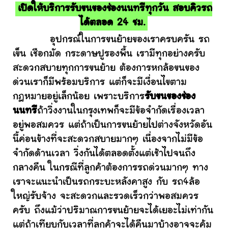
เปิดให้บริการรับขนของช่องนนทรีทุกวัน สอบคิวรถ
ได้ตลอด 24 ชม.
อุปกรณ์ในการขนย้ายของเราครบครัน รถ
เข็น เชือกมัด กระดาษปูรองพื้น เรามีทุกอย่างครับ
สะดวกสบายทุกการขนย้าย ต้องการหกล้อขนของ
ด่วนเราก็มีพร้อมบริการ แต่ก็จะมีเงื่อนไขตาม
กฎหมายอยู่เล็กน้อย เพราะบริการ
รับขนของช่อง
นนทรี
ถ้าวิ่งงานในกรุงเทพก็จะมีข้อจำกัดเรื่องเวลา
อยู่พอสมควร แต่ถ้าเป็นการขนย้ายไปต่างจังหวัดอัน
นี้ค่อนข้างที่จะสะดวกสบายมากๆ เนื่องจากไม่มีข้อ
จำกัดด้านเวลา วิ่งกันได้ตลอดตั้งแต่เช้าไปจนถึง
กลางคืน ในกรณีที่ลูกค้าต้องการรถด่วนมากๆ ทาง
เราจะแนะนำเป็นรถกระบะหลังคาสูง กับ รถ4ล้อ
ใหญ่รับจ้าง จะสะดวกและรวดเร็วกว่าพอสมควร
ครับ ถึงแม้ว่าปริมาณการขนย้ายจะได้เยอะไม่เท่ากัน
แต่ถ้าเทียบกับเวลาที่ลูกค้าจะได้คืนมาบ้างอาจจะคุ้ม