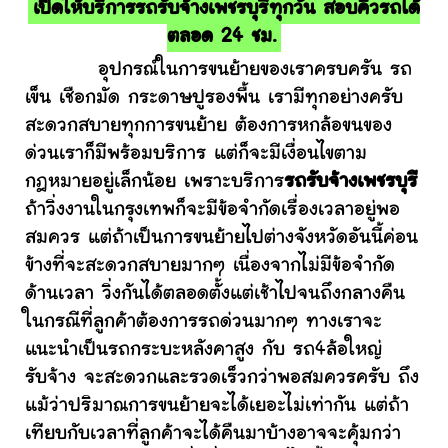
เปิดให้บริการรถรับจ้างเพชรบุรีทุกวัน สอบคิวรถได้
ตลอด 24 ชม.
อุปกรณ์ในการขนย้ายของเราครบครัน รถ
เข็น เชือกมัด กระดาษปูรองพื้น เรามีทุกอย่างครับ
สะดวกสบายทุกการขนย้าย ต้องการหกล้อขนของ
ด่วนเราก็มีพร้อมบริการ แต่ก็จะมีเงื่อนไขตาม
กฎหมายอยู่เล็กน้อย เพราะบริการ
รถรับจ้างเพชรบุรี
ถ้าวิ่งงานในกรุงเทพก็จะมีข้อจำกัดเรื่องเวลาอยู่พอ
สมควร แต่ถ้าเป็นการขนย้ายไปต่างจังหวัดอันนี้ค่อน
ข้างที่จะสะดวกสบายมากๆ เนื่องจากไม่มีข้อจำกัด
ด้านเวลา วิ่งกันได้ตลอดตั้งแต่เช้าไปจนถึงกลางคืน
ในกรณีที่ลูกค้าต้องการรถด่วนมากๆ ทางเราจะ
แนะนำเป็นรถกระบะหลังคาสูง กับ รถ4ล้อใหญ่
รับจ้าง จะสะดวกและรวดเร็วกว่าพอสมควรครับ ถึง
แม้ว่าปริมาณการขนย้ายจะได้เยอะไม่เท่ากัน แต่ถ้า
เทียบกับเวลาที่ลูกค้าจะได้คืนมาบ้างอาจจะคุ้มกว่า