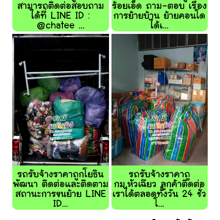
สามารถติดต่อสอบถาม
ร้อยเอ็ด ถาม-ตอบ เรื่อง
ได้ที่ LINE ID :
การย้ายบ้าน ย้ายคอนโด
@chatee ...
ได้เ...
รถรับจ้างราคาถูกโยธิน
รถรับจ้างราคาถู
พัฒนา ติดต่อและติดตาม
กม.หัวเฉียว ลูกค้าติดต่อ
สถานะการขนย้าย LINE
เราได้ตลอดทั้งวัน 24 ชั่ว
ID...
โ...