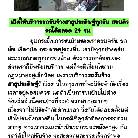
เปิดให้บริการรถรับจ้างสาธุประดิษฐ์ทุกวัน สอบคิว
รถได้ตลอด 24 ชม.
อุปกรณ์ในการขนย้ายของเราครบครัน รถ
เข็น เชือกมัด กระดาษปูรองพื้น เรามีทุกอย่างครับ
สะดวกสบายทุกการขนย้าย ต้องการหกล้อขนของ
ด่วนเราก็มีพร้อมบริการ แต่ก็จะมีเงื่อนไขตาม
กฎหมายอยู่เล็กน้อย เพราะบริการ
รถรับจ้าง
สาธุประดิษฐ์
ถ้าวิ่งงานในกรุงเทพก็จะมีข้อจำกัดเรื่อง
เวลาอยู่พอสมควร แต่ถ้าเป็นการขนย้ายไปต่าง
จังหวัดอันนี้ค่อนข้างที่จะสะดวกสบายมากๆ
เนื่องจากไม่มีข้อจำกัดด้านเวลา วิ่งกันได้ตลอดตั้งแต่
เช้าไปจนถึงกลางคืน ในกรณีที่ลูกค้าต้องการรถด่วน
มากๆ ทางเราจะแนะนำเป็นรถกระบะหลังคาสูง กับ
รถ4ล้อใหญ่รับจ้าง จะสะดวกและรวดเร็วกว่าพอ