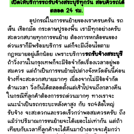
เปิดให้บริการรถรับจ้างสระบุรีทุกวัน สอบคิวรถได้
ตลอด 24 ชม.
อุปกรณ์ในการขนย้ายของเราครบครัน รถ
เข็น เชือกมัด กระดาษปูรองพื้น เรามีทุกอย่างครับ
สะดวกสบายทุกการขนย้าย ต้องการหกล้อขนของ
ด่วนเราก็มีพร้อมบริการ แต่ก็จะมีเงื่อนไขตาม
กฎหมายอยู่เล็กน้อย เพราะบริการ
รถรับจ้างสระบุรี
ถ้าวิ่งงานในกรุงเทพก็จะมีข้อจำกัดเรื่องเวลาอยู่พอ
สมควร แต่ถ้าเป็นการขนย้ายไปต่างจังหวัดอันนี้ค่อน
ข้างที่จะสะดวกสบายมากๆ เนื่องจากไม่มีข้อจำกัด
ด้านเวลา วิ่งกันได้ตลอดตั้งแต่เช้าไปจนถึงกลางคืน
ในกรณีที่ลูกค้าต้องการรถด่วนมากๆ ทางเราจะ
แนะนำเป็นรถกระบะหลังคาสูง กับ รถ4ล้อใหญ่
รับจ้าง จะสะดวกและรวดเร็วกว่าพอสมควรครับ ถึง
แม้ว่าปริมาณการขนย้ายจะได้เยอะไม่เท่ากัน แต่ถ้า
เทียบกับเวลาที่ลูกค้าจะได้คืนมาบ้างอาจจะคุ้มกว่า