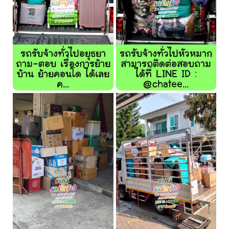
รถรับจ้างทั่วไปอยุธยา
รถรับจ้างทั่วไปหัวหมาก
ถาม-ตอบ เรื่องการย้าย
สามารถติดต่อสอบถาม
บ้าน ย้ายคอนโด ได้เลย
ได้ที่ LINE ID :
ค...
@chatee...